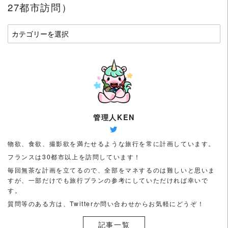
27都市訪問）
国
や
地
名
を
選
ん
で
管理人KEN
み
て
物欲、食欲、撮影欲を満たせるような旅行を常に計画しています。
く
フランスは30都市以上を訪問しています！
だ
毎回無茶な計画を立てるので、全部をマネするのは難しいと思いま
さ
すが、一部だけでも旅行プランの参考にしていただければ幸いで
い
す。
（フ
質問等のある方は、Twitterか問い合わせからお気軽にどうぞ！
ラ
記事一覧
ン