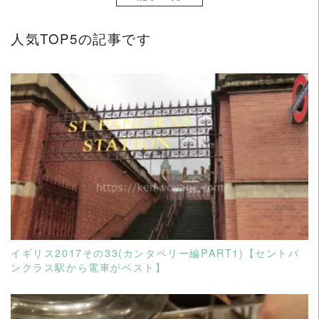
ス
は
人気TOP5の記事です
27
都
市
訪
問）
READ MORE
イギリス2017その33(カンタベリー編PART1)【セントパ
ンクラス駅から電車がベスト】