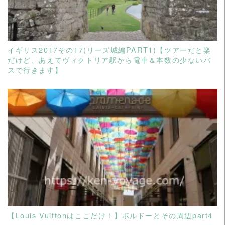
イギリス2017その17(リーズ城編PART1)【ツアーだと楽
だけど、あえてヴィクトリア駅から電車＆本数の少ないバ
スで行きます】
READ MORE
【Louis Vuittonはここだけ！】ボルドーとその周辺part4