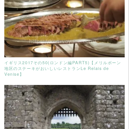
READ MORE
イギリス2017その50(ロンドン編PART5)【メリルボーン
地区のステーキがおいしいレストランLe Relais de
Venise】
READ MORE