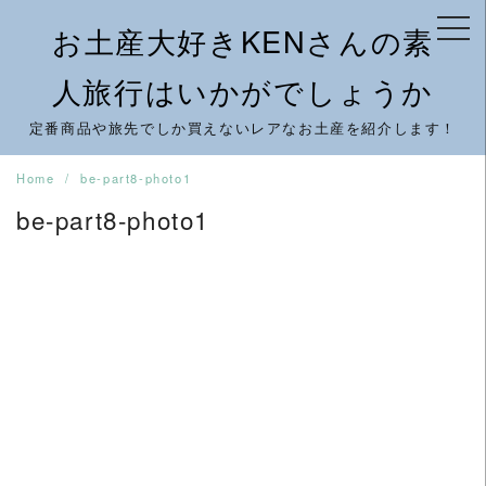
Skip
お土産大好きKENさんの素
to
content
人旅行はいかがでしょうか
定番商品や旅先でしか買えないレアなお土産を紹介します！
Home
be-part8-photo1
be-part8-photo1