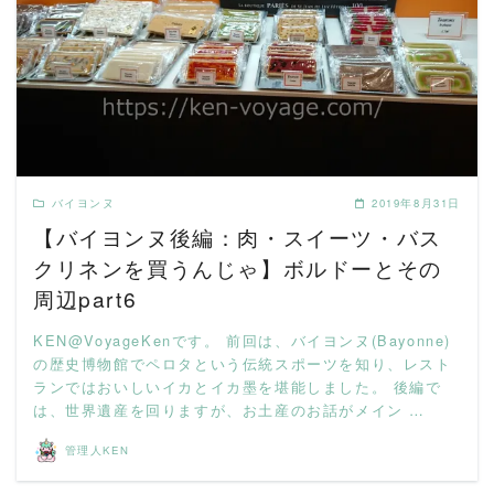
READ MORE
バイヨンヌ
2019年8月31日
【バイヨンヌ後編：肉・スイーツ・バス
クリネンを買うんじゃ】ボルドーとその
周辺part6
KEN@VoyageKenです。 前回は、バイヨンヌ(Bayonne)
の歴史博物館でペロタという伝統スポーツを知り、レスト
ランではおいしいイカとイカ墨を堪能しました。 後編で
は、世界遺産を回りますが、お土産のお話がメイン …
管理人KEN