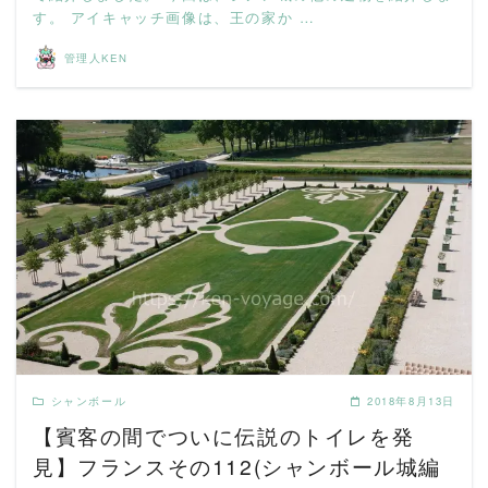
す。 アイキャッチ画像は、王の家か …
管理人KEN
READ MORE
シャンボール
2018年8月13日
【賓客の間でついに伝説のトイレを発
見】フランスその112(シャンボール城編