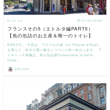
エトルタ
2017年12月30日
フランスその5（エトルタ編PART5）
【魚の缶詰のお土産＆唯一のトイレ】
KENです。 今回は、アヴァルの崖（La Falaise d’Aval）
を降りて、街中で買い物をしつつバス停へ向かいます。 ア
イキャッチ画像は、魚の缶詰屋Conserverie la belle-
iloise …
管理人KEN