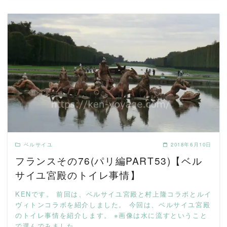
READ MORE
ベルサイユ
2018年6月10日
フランスその76(パリ編PART53)【ベル
サイユ宮殿のトイレ事情】
KENです。 前回は、ベルサイユ宮殿と村上隆コラボとルイ
ヴィトンコラボを紹介しました。 今回は、ベルサイユ宮殿
のトイレ事情を紹介します。 ※画像は水に流すということ
で選んでみました