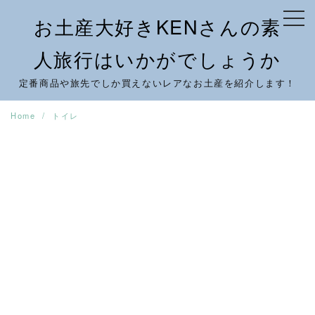
Skip
お土産大好きKENさんの素
to
content
人旅行はいかがでしょうか
定番商品や旅先でしか買えないレアなお土産を紹介します！
Home
トイレ