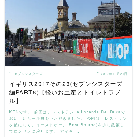
READ MORE
セブンシスターズ
2017年12月21日
イギリス2017その29(セブンシスターズ
編PART6)【軽いお土産とトイレトラブ
ル】
KENです。 前回は、レストランLa Locanda Del Ducaで
おいしいムール貝をいただきました。 今回は、レストラン
を後にして、イーストボーン(East Bourne)を少し散策し
てロンドンに戻ります。 アイキ …