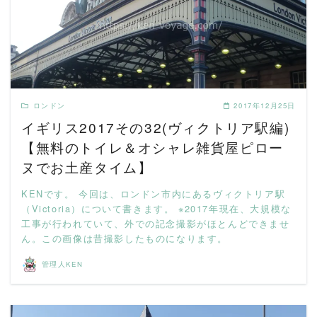
READ MORE
ロンドン
2017年12月25日
イギリス2017その32(ヴィクトリア駅編)
【無料のトイレ＆オシャレ雑貨屋ピロー
ヌでお土産タイム】
KENです。 今回は、ロンドン市内にあるヴィクトリア駅
（Victoria）について書きます。 ※2017年現在、大規模な
工事が行われていて、外での記念撮影がほとんどできませ
ん。この画像は昔撮影したものになります。
管理人KEN