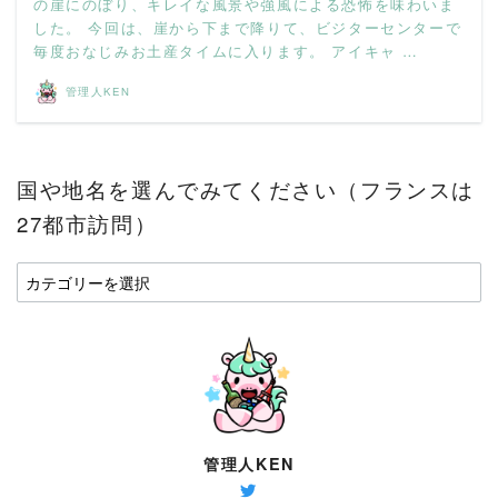
の崖にのぼり、キレイな風景や強風による恐怖を味わいま
した。 今回は、崖から下まで降りて、ビジターセンターで
毎度おなじみお土産タイムに入ります。 アイキャ …
管理人KEN
国や地名を選んでみてください（フランスは
27都市訪問）
国
や
地
名
を
選
ん
で
管理人KEN
み