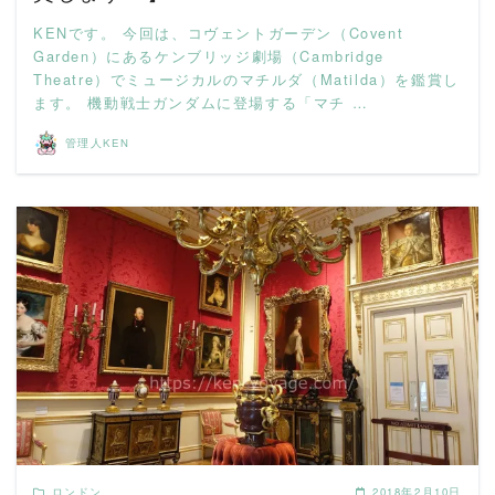
KENです。 今回は、コヴェントガーデン（Covent
Garden）にあるケンブリッジ劇場（Cambridge
Theatre）でミュージカルのマチルダ（Matilda）を鑑賞し
ます。 機動戦士ガンダムに登場する「マチ …
管理人KEN
READ MORE
ロンドン
2018年2月10日