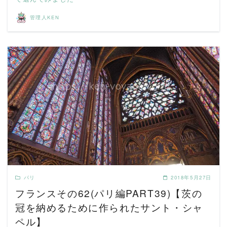
管理人KEN
READ MORE
パリ
2018年5月27日
フランスその62(パリ編PART39)【茨の
冠を納めるために作られたサント・シャ
ペル】