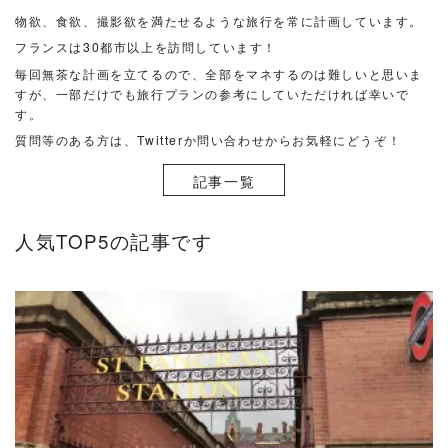
て
物欲、食欲、撮影欲を満たせるような旅行を常に計画しています。
く
フランスは30都市以上を訪問しています！
だ
毎回無茶な計画を立てるので、全部をマネするのは難しいと思いま
さ
すが、一部だけでも旅行プランの参考にしていただければ幸いで
い
す。
（フ
質問等のある方は、Twitterか問い合わせからお気軽にどうぞ！
ラ
記事一覧
ン
ス
は
人気TOP5の記事です
27
都
市
訪
問）
READ MORE