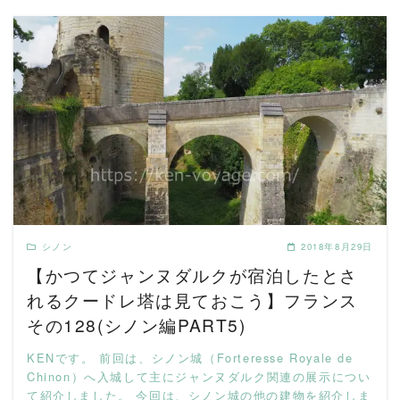
READ MORE
シノン
2018年8月29日
【かつてジャンヌダルクが宿泊したとさ
れるクードレ塔は見ておこう】フランス
その128(シノン編PART5)
KENです。 前回は、シノン城（Forteresse Royale de
Chinon）へ入城して主にジャンヌダルク関連の展示につい
て紹介しました。 今回は、シノン城の他の建物を紹介しま