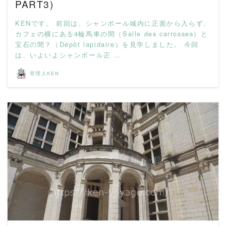
PART3)
KENです。 前回は、シャンボール城内に正面から入らず、
カフェの横にある4輪馬車の間（Salle des carrosses）と
宝石の間？（Dépôt lapidaire）を見学しました。 今回
は、いよいよシャンボール正 …
管理人KEN
READ MORE