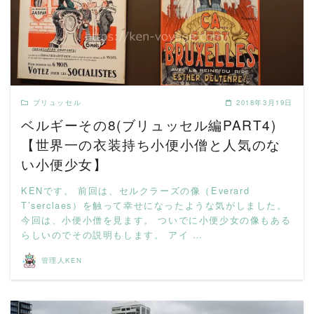
READ MORE
ブリュッセル
2018年3月19日
ベルギーその8(ブリュッセル編PART4)
【世界一の衣装持ち小便小僧と人気のな
い小便少女】
KENです。 前回は、セルクラーズの像（Everard
T’serclaes）を触って幸せになったような気がしました。
今回は、小便小僧を見ます。 ついでに小便少女の像もある
らしいのでその説明もします。 アイ …
管理人KEN