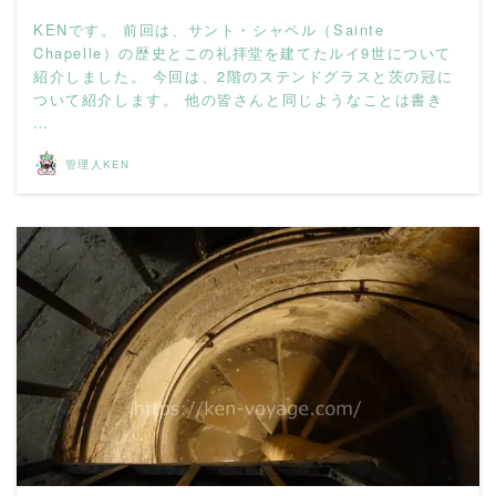
KENです。 前回は、サント・シャペル（Sainte
Chapelle）の歴史とこの礼拝堂を建てたルイ9世について
紹介しました。 今回は、2階のステンドグラスと茨の冠に
ついて紹介します。 他の皆さんと同じようなことは書き
…
管理人KEN
READ MORE