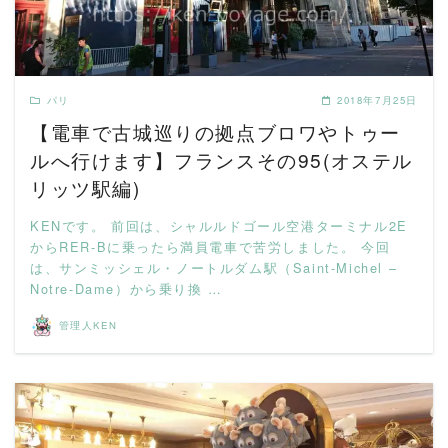
パリ
2018年7月25日
【電車で古城巡りの拠点ブロワやトゥー
ルへ行けます】フランスその95(オステル
リッツ駅編)
KENです。 前回は、シャルルドゴール空港ターミナル2E
からRER-Bに乗ったら満員電車で苦労しました。 今回
は、サンミッシェル・ノートルダム駅（Saint-Michel –
Notre-Dame）から乗り換 …
管理人KEN