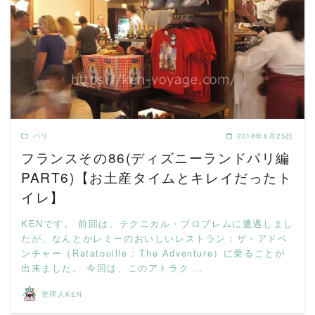
READ MORE
パリ
2018年6月25日
フランスその86(ディズニーランドパリ編
PART6)【お土産タイムとキレイだったト
イレ】
KENです。 前回は、テクニカル・プロブレムに遭遇しまし
たが、なんとかレミーのおいしいレストラン：ザ・アドベ
ンチャー（Ratatouille : The Adventure）に乗ることが
出来ました。 今回は、このアトラク …
管理人KEN