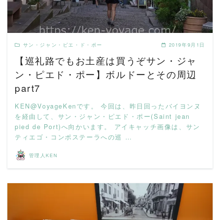
サン・ジャン・ピエ・ド・ポー
2019年9月1日
【巡礼路でもお土産は買うぞサン・ジャ
ン・ピエド・ポー】ボルドーとその周辺
part7
KEN@VoyageKenです。 今回は、昨日回ったバイヨンヌ
を経由して、サン・ジャン・ピエド・ポー(Saint jean
pied de Port)へ向かいます。 アイキャッチ画像は、サン
ティエゴ・コンポステーラへの巡 …
管理人KEN