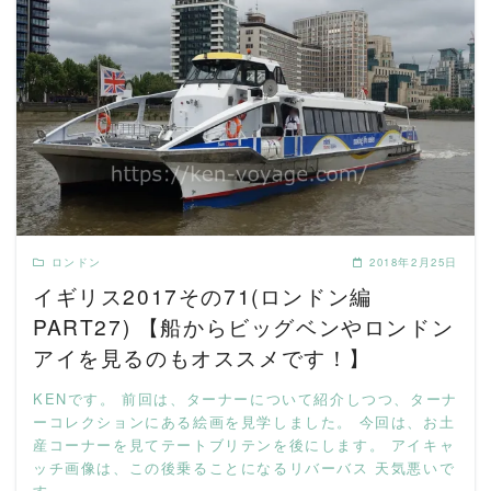
READ MORE
ロンドン
2018年2月25日
イギリス2017その71(ロンドン編
PART27) 【船からビッグベンやロンドン
アイを見るのもオススメです！】
KENです。 前回は、ターナーについて紹介しつつ、ターナ
ーコレクションにある絵画を見学しました。 今回は、お土
産コーナーを見てテートブリテンを後にします。 アイキャ
ッチ画像は、この後乗ることになるリバーバス 天気悪いで
す …