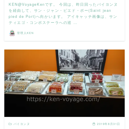
KEN@VoyageKenです。 今回は、昨日回ったバイヨンヌ
を経由して、サン・ジャン・ピエド・ポー(Saint jean
pied de Port)へ向かいます。 アイキャッチ画像は、サン
ティエゴ・コンポステーラへの巡 …
管理人KEN
READ MORE
バイヨンヌ
2019年8月31日