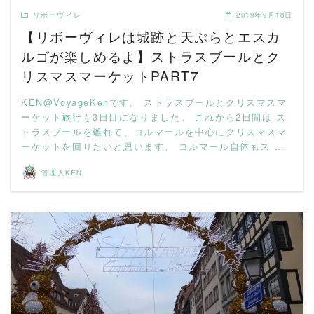
リボーヴィレ
2019年9月18日
【リボーヴィレは城跡と天ぷらとエスカ
ルゴが楽しめるよ】ストラスブールとク
リスマスマーケットPART7
KEN@VoyageKenです。 ストラスブールとクリスマスマ
ーケット旅行も3日目になりました。 これから2日間は ス
トラスブールを離れて、コルマールを中心にクリスマスマ
ーケットを回りたいと思います。 コルマール自体もス …
管理人KEN
READ MORE