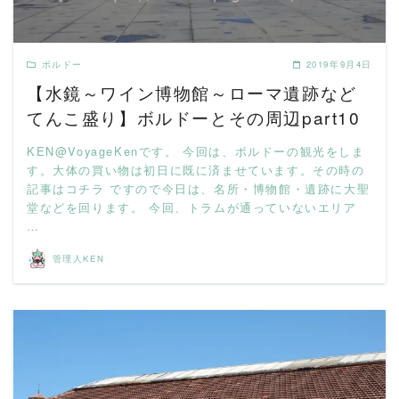
ボルドー
2019年9月4日
【水鏡～ワイン博物館～ローマ遺跡など
てんこ盛り】ボルドーとその周辺part10
KEN@VoyageKenです。 今回は、ボルドーの観光をしま
す。大体の買い物は初日に既に済ませています。その時の
記事はコチラ ですので今日は、名所・博物館・遺跡に大聖
堂などを回ります。 今回、トラムが通っていないエリア
…
管理人KEN