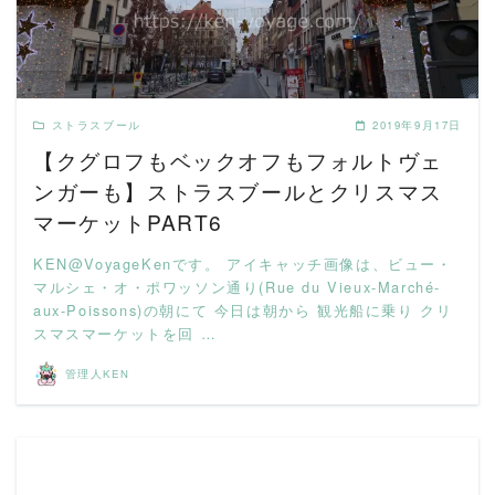
ストラスブール
2019年9月17日
【クグロフもベックオフもフォルトヴェ
ンガーも】ストラスブールとクリスマス
マーケットPART6
KEN@VoyageKenです。 アイキャッチ画像は、ビュー・
マルシェ・オ・ポワッソン通り(Rue du Vieux-Marché-
aux-Poissons)の朝にて 今日は朝から 観光船に乗り クリ
スマスマーケットを回 …
管理人KEN