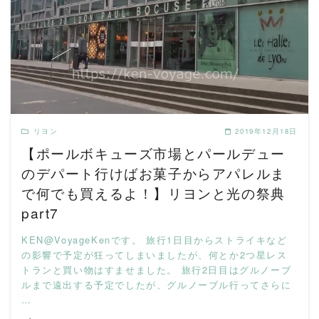
READ MORE
リヨン
2019年12月18日
【ポールボキューズ市場とパールデュー
のデパート行けばお菓子からアパレルま
で何でも買えるよ！】リヨンと光の祭典
part7
KEN@VoyageKenです。 旅行1日目からストライキなど
の影響で予定が狂ってしまいましたが、何とか2つ星レス
トランと買い物はすませました。 旅行2日目はグルノーブ
ルまで遠出する予定でしたが、グルノーブル行ってさらに
…