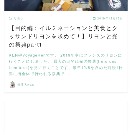
リヨン
2019年12月12日
【目的編：イルミネーションと美食とク
ッサンドリヨンを求めて！】リヨンと光
の祭典part1
KEN@VoyageKenです。 2019年冬はフランスのリヨンに
行くことにしました。 最大の目的は光の祭典(Fête des
Lumières)を見に行くことです。毎年12/8を含めた前後4日
間に街全体で行われる祭典で …
管理人KEN