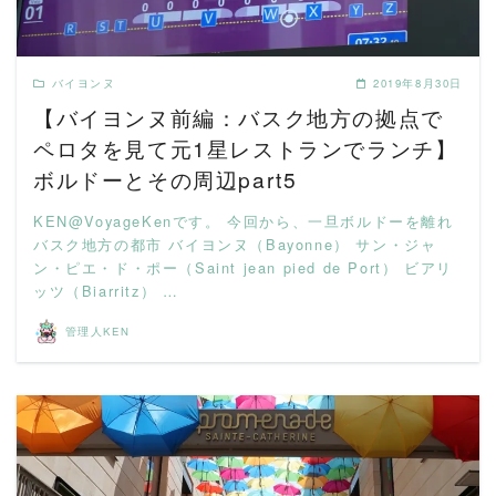
バイヨンヌ
2019年8月30日
【バイヨンヌ前編：バスク地方の拠点で
ペロタを見て元1星レストランでランチ】
ボルドーとその周辺part5
KEN@VoyageKenです。 今回から、一旦ボルドーを離れ
バスク地方の都市 バイヨンヌ（Bayonne） サン・ジャ
ン・ピエ・ド・ポー（Saint jean pied de Port） ビアリ
ッツ（Biarritz） …
管理人KEN