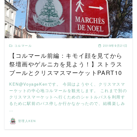
READ MORE
コルマール
2019年9月21日
【コルマール前編：キモイ顔を見てから
祭壇画やゲルニカを見よう！】ストラス
ブールとクリスマスマーケットPART10
KEN@VoyageKenです。 今回はようやく、クリスマスマ
ーケットの中心地コルマールを観光します。 これまで別の
クリスマスマーケットへ行くためのシャトルバスを利用す
るために駅前のバス停しか行かなかったので、結構楽しみ
…
管理人KEN