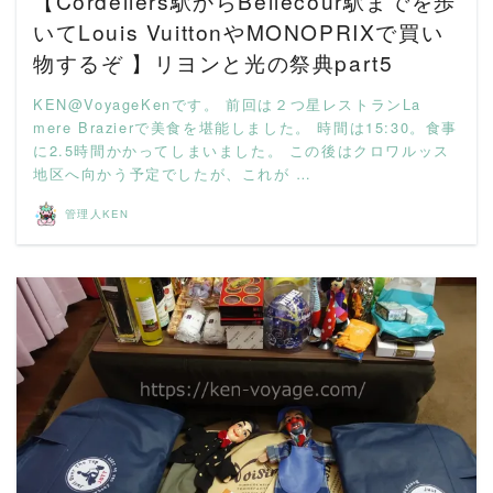
【Cordeliers駅からBellecour駅までを歩
いてLouis VuittonやMONOPRIXで買い
物するぞ 】リヨンと光の祭典part5
KEN@VoyageKenです。 前回は２つ星レストランLa
mere Brazierで美食を堪能しました。 時間は15:30。食事
に2.5時間かかってしまいました。 この後はクロワルッス
地区へ向かう予定でしたが、これが …
管理人KEN
READ MORE