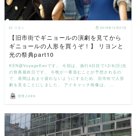
リヨン
2019年12月21日
【旧市街でギニョールの演劇を見てから
ギニョールの人形を買うぞ！】 リヨンと
光の祭典part10
KEN@VoyageKenです。 今回は、旅行4日目で12/8(日)光
の祭典最終日です。 今晩が一番混むことが予想されるの
で、昼間はあまり疲れないようにするため、旧市街で人形
劇を見ることにしました。 アイキャッチ画像は、 …
管理人KEN