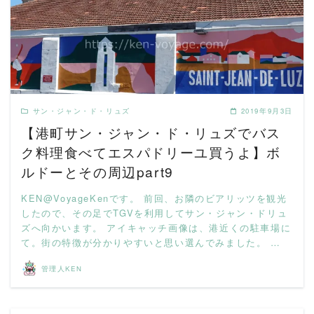
READ MORE
サン・ジャン・ド・リュズ
2019年9月3日
【港町サン・ジャン・ド・リュズでバス
ク料理食べてエスパドリーユ買うよ】ボ
ルドーとその周辺part9
KEN@VoyageKenです。 前回、お隣のビアリッツを観光
したので、その足でTGVを利用してサン・ジャン・ドリュ
ズへ向かいます。 アイキャッチ画像は、港近くの駐車場に
て。街の特徴が分かりやすいと思い選んでみました。 …
管理人KEN