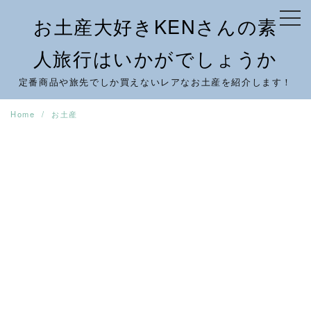
Skip
お土産大好きKENさんの素
to
content
人旅行はいかがでしょうか
定番商品や旅先でしか買えないレアなお土産を紹介します！
Home
お土産