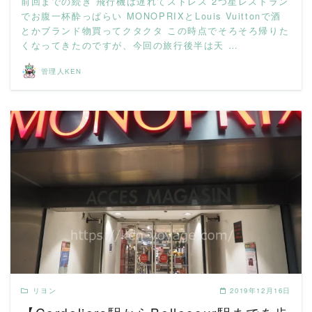
前回までの続き 飛行機は遅れてストレス 2つ星レストラン
でお腹一杯酔っぱらい MONOPRIXとLouis Vuittonで酒
とかブランド物買ってクタクタ この時点でそろそろ帰りた
くなってきたのですが、今回の旅行後半は天 …
管理人KEN
READ MORE
リヨン
2019年12月16日