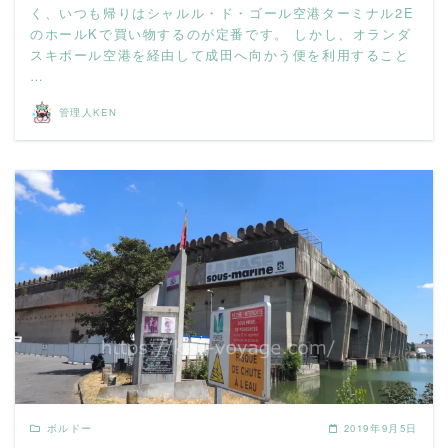
く、いつも帰りはシャルル・ド・ゴール空港ターミナル2E
のホールKで買い物するのが定番です。 しかし、オランダ
スキポール空港を経由して成田へ向かう便を利用すること
…
管理人KEN
READ MORE
ボルドー
2019年9月5日