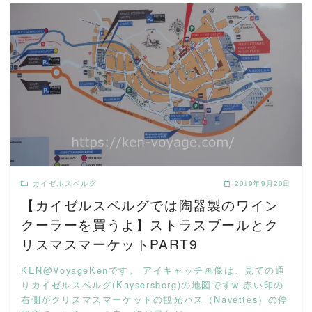
READ MORE
カイゼルスベルグ
2019年9月20日
【カイゼルスベルグでは陶器製のワイン
クーラーを買うよ】ストラスブールとク
リスマスマーケットPART9
KEN@VoyageKenです。 アイキャッチ画像は、見ての通
りカイゼルスベルグ(Kaysersberg)の地図ですw 赤い印の
右側がクリスマスマーケットの観光バス（Navettes）の停