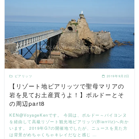
READ MORE
ビアリッツ
2019年9月2日
【リゾート地ビアリッツで聖母マリアの
岩を見てお土産買うよ！】ボルドーとそ
の周辺part8
KEN@VoyageKenです。 今回は、ボルドー～バイヨンヌ
を経由して高級リゾート観光地ビアリッツ(Biarritz)へ向か
います。 2019年G7の開催地でしたが、ニュースを見た方
は背景がめちゃくちゃキレイだなと感じ …