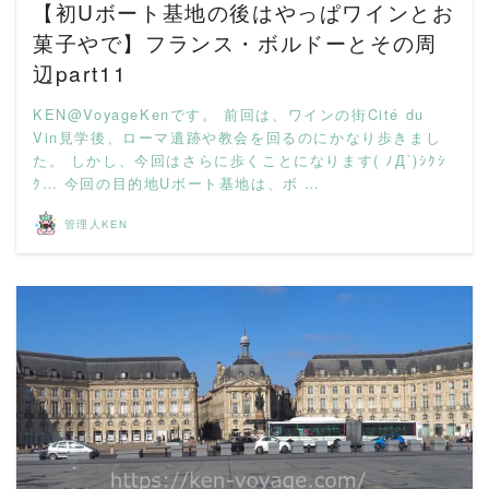
【初Uボート基地の後はやっぱワインとお
菓子やで】フランス・ボルドーとその周
辺part11
KEN@VoyageKenです。 前回は、ワインの街Cité du
Vin見学後、ローマ遺跡や教会を回るのにかなり歩きまし
た。 しかし、今回はさらに歩くことになります( ﾉД`)ｼｸｼ
ｸ… 今回の目的地Uボート基地は、ボ …
管理人KEN
READ MORE