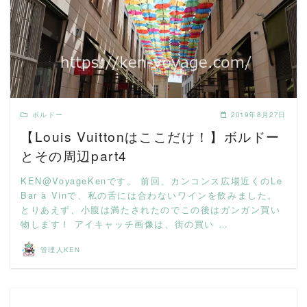
READ MORE
ボルドー
2019年8月27日
【Louis Vuittonはここだけ！】ボルドー
とその周辺part4
KEN@VoyageKenです。 前回、カンコンス広場近くのLe
Bar à Vinで、私の舌には合わないワインを飲みました。
とりあえず、小腹は満たされたのでこの後はガンガン買い
物します！ アイキャッチ画像は、街の買い …
管理人KEN