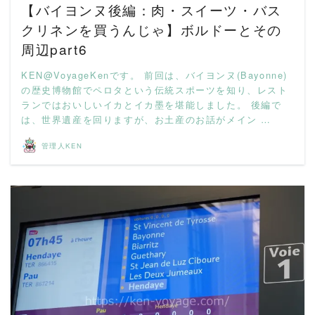
【バイヨンヌ後編：肉・スイーツ・バス
クリネンを買うんじゃ】ボルドーとその
周辺part6
KEN@VoyageKenです。 前回は、バイヨンヌ(Bayonne)
の歴史博物館でペロタという伝統スポーツを知り、レスト
ランではおいしいイカとイカ墨を堪能しました。 後編で
は、世界遺産を回りますが、お土産のお話がメイン …
管理人KEN
READ MORE