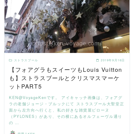
READ MORE
ストラスブール
2019年9月16日
【フォアグラもスイーツもLouis Vuitton
も】ストラスブールとクリスマスマーケ
ットPART5
KEN@VoyageKenです。 アイキャッチ画像は、フォアグ
ラの老舗ジョージ・ブルックにて ストラスブール大聖堂正
面から左方向へ行くと、私の好きな雑貨屋ピローヌ
（PYLONES）があり、その横にあるオルフェーヴル通り
の …
管理人KEN