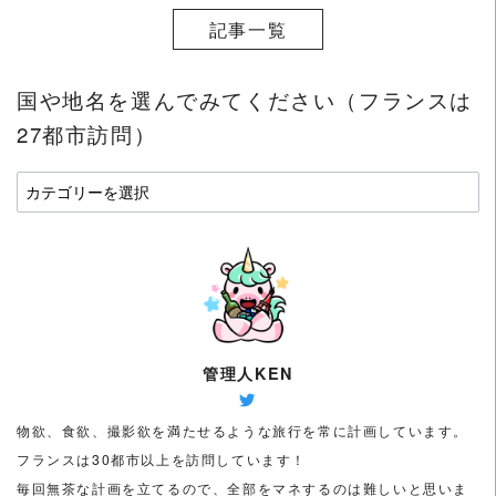
記事一覧
国や地名を選んでみてください（フランスは
27都市訪問）
国
や
地
名
を
選
ん
で
管理人KEN
み
て
物欲、食欲、撮影欲を満たせるような旅行を常に計画しています。
く
フランスは30都市以上を訪問しています！
だ
毎回無茶な計画を立てるので、全部をマネするのは難しいと思いま