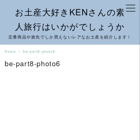
Skip
お土産大好きKENさんの素
to
content
人旅行はいかがでしょうか
定番商品や旅先でしか買えないレアなお土産を紹介します！
Home
be-part8-photo6
be-part8-photo6