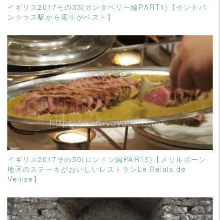
イギリス2017その33(カンタベリー編PART1)【セントパ
ンクラス駅から電車がベスト】
READ MORE
イギリス2017その50(ロンドン編PART5)【メリルボーン
地区のステーキがおいしいレストランLe Relais de
Venise】