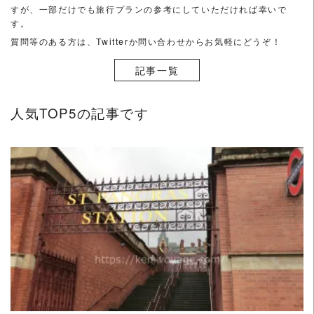
さ
すが、一部だけでも旅行プランの参考にしていただければ幸いで
い
す。
（フ
質問等のある方は、Twitterか問い合わせからお気軽にどうぞ！
ラ
記事一覧
ン
ス
は
人気TOP5の記事です
27
都
市
訪
問）
READ MORE