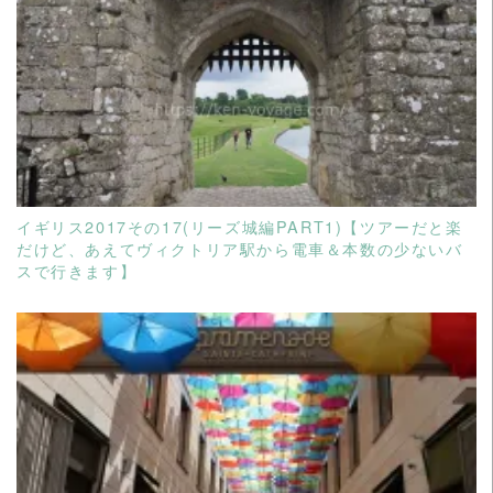
READ MORE
イギリス2017その17(リーズ城編PART1)【ツアーだと楽
だけど、あえてヴィクトリア駅から電車＆本数の少ないバ
スで行きます】
READ MORE