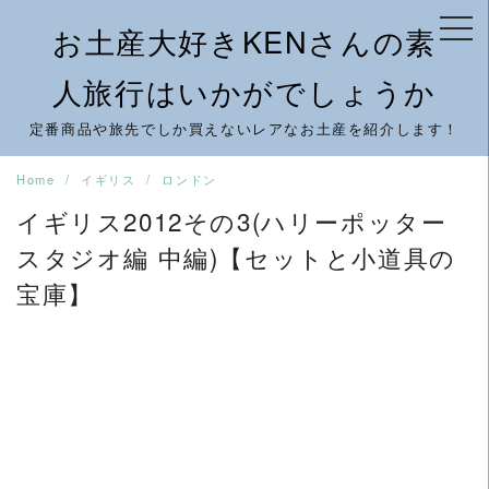
Skip
お土産大好きKENさんの素
to
content
人旅行はいかがでしょうか
定番商品や旅先でしか買えないレアなお土産を紹介します！
Home
イギリス
ロンドン
イギリス2012その3(ハリーポッター
スタジオ編 中編)【セットと小道具の
宝庫】