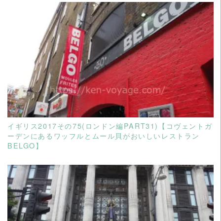
READ MORE
イギリス2017その75(ロンドン編PART31)【コヴェントガ
ーデンにあるワッフルとムール貝がおいしいレストラン
BELGO】