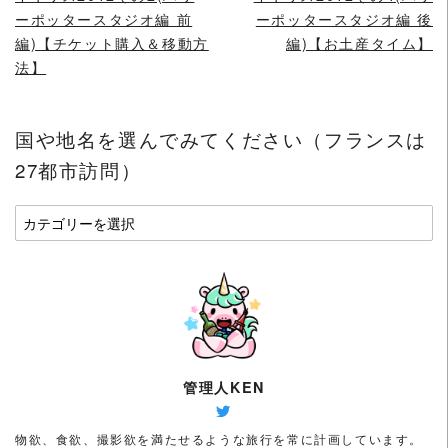
ーポッタースタジオ編 前
ーポッタースタジオ編 後
編)【チケット購入＆移動方
編)【お土産タイム】
法】
国や地名を選んでみてください（フランスは
27都市訪問）
国
や
地
名
を
選
ん
で
管理人KEN
み
て
物欲、食欲、撮影欲を満たせるような旅行を常に計画しています。