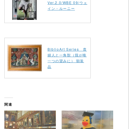
Ver.2.0/WBE 09/ウェ
イン・ルーニー
BiblioArt Series 貴
婦人と一角獣（我が唯
一つの望みに） 額装
品
関連