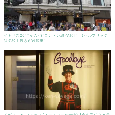
READ MORE
イギリス2017その49(ロンドン編PART4)【セルフリッジ
は免税手続きが超簡単】
READ MORE
イギリス2017その79(ヒースロー空港編)【免税手続きと最