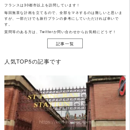
く
フランスは30都市以上を訪問しています！
だ
毎回無茶な計画を立てるので、全部をマネするのは難しいと思いま
さ
すが、一部だけでも旅行プランの参考にしていただければ幸いで
い
す。
（フ
質問等のある方は、Twitterか問い合わせからお気軽にどうぞ！
ラ
記事一覧
ン
ス
は
人気TOP5の記事です
27
都
市
訪
問）
READ MORE