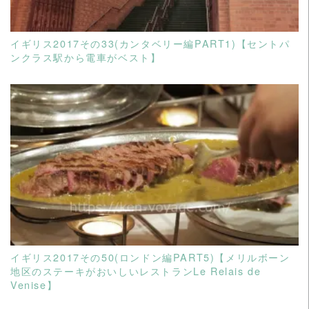
イギリス2017その33(カンタベリー編PART1)【セントパ
ンクラス駅から電車がベスト】
READ MORE
イギリス2017その50(ロンドン編PART5)【メリルボーン
地区のステーキがおいしいレストランLe Relais de
Venise】