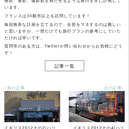
物欲、食欲、撮影欲を満たせるような旅行を常に計画して
います。
フランスは30都市以上を訪問しています！
毎回無茶な計画を立てるので、全部をマネするのは難しい
と思いますが、一部だけでも旅行プランの参考にしていた
だければ幸いです。
質問等のある方は、Twitterか問い合わせからお気軽にどう
ぞ！
記事一覧
«前の記事
次の記事»
READ MORE
READ MORE
イギリス2012その2(ハリ
イギリス2012その4(ハリ