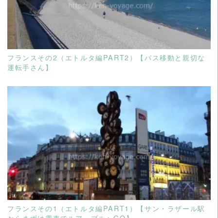
フランスその2（エトルタ編PART2）【バス移動と親切な
運転手さん】
READ MORE
フランスその1（エトルタ編PART1）【サン・ラザール駅
からまずは電車でルアーブルへGO】