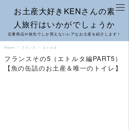
Skip
お土産大好きKENさんの素
to
content
人旅行はいかがでしょうか
定番商品や旅先でしか買えないレアなお土産を紹介します！
Home
フランス
エトルタ
フランスその5（エトルタ編PART5）
【魚の缶詰のお土産＆唯一のトイレ】