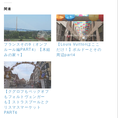
関連
フランスその9（オンフ
【Louis Vuittonはここ
ルール編PART4）【木組
だけ！】ボルドーとその
みの家々】
周辺part4
【クグロフもベックオフ
もフォルトヴェンガー
も】ストラスブールとク
リスマスマーケット
PART6