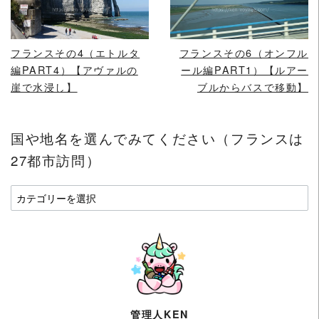
READ MORE
READ MORE
フランスその4（エトルタ
フランスその6（オンフル
編PART4）【アヴァルの
ール編PART1）【ルアー
崖で水浸し】
ブルからバスで移動】
国や地名を選んでみてください（フランスは
27都市訪問）
国
や
地
名
を
選
ん
で
管理人KEN