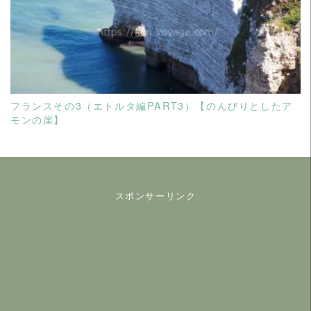
READ MORE
フランスその3（エトルタ編PART3）【のんびりとしたア
モンの崖】
スポンサーリンク