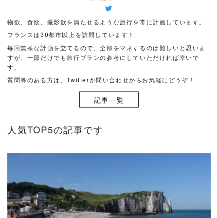
み
て
物欲、食欲、撮影欲を満たせるような旅行を常に計画しています。
く
フランスは30都市以上を訪問しています！
だ
毎回無茶な計画を立てるので、全部をマネするのは難しいと思いま
さ
すが、一部だけでも旅行プランの参考にしていただければ幸いで
い
す。
（フ
質問等のある方は、Twitterか問い合わせからお気軽にどうぞ！
ラ
記事一覧
ン
ス
は
人気TOP5の記事です
27
都
市
訪
問）
READ MORE