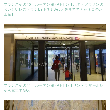
フランスその15（ルーアン編PART5)【ポテトグラタンの
おいしいレストランLe P’tit Becと陶器でできたネコのお
土産】
READ MORE
フランスその11（ルーアン編PART1)【サン・ラザール駅
から電車でGO】