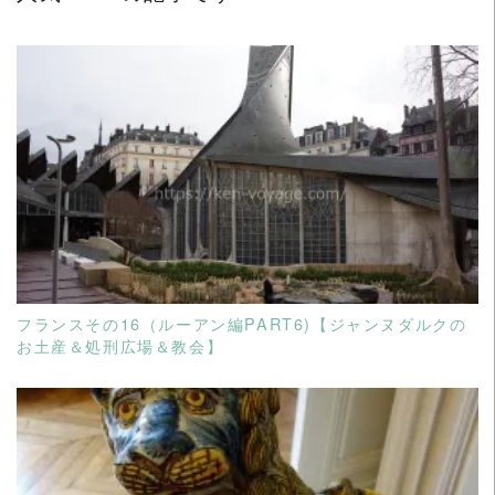
27
都
市
訪
問）
READ MORE
フランスその16（ルーアン編PART6)【ジャンヌダルクの
お土産＆処刑広場＆教会】