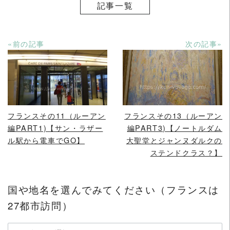
記事一覧
«前の記事
次の記事»
READ MORE
READ MORE
フランスその11（ルーアン
フランスその13（ルーアン
編PART1)【サン・ラザー
編PART3)【ノートルダム
ル駅から電車でGO】
大聖堂とジャンヌダルクの
ステンドクラス？】
国や地名を選んでみてください（フランスは
27都市訪問）
国