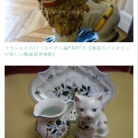
READ MORE
フランスその17（ルーアン編PART7)【陶器のバイオリン
が珍しい陶磁器博物館】
READ MORE