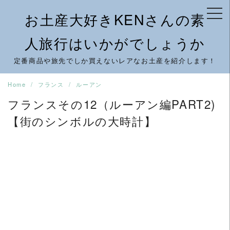
Skip
お土産大好きKENさんの素
to
content
人旅行はいかがでしょうか
定番商品や旅先でしか買えないレアなお土産を紹介します！
Home
フランス
ルーアン
フランスその12（ルーアン編PART2)
【街のシンボルの大時計】