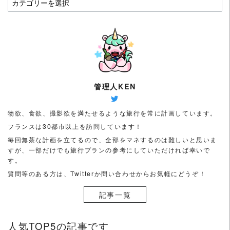
や
地
名
を
選
ん
で
管理人KEN
み
て
物欲、食欲、撮影欲を満たせるような旅行を常に計画しています。
く
フランスは30都市以上を訪問しています！
だ
毎回無茶な計画を立てるので、全部をマネするのは難しいと思いま
さ
すが、一部だけでも旅行プランの参考にしていただければ幸いで
い
す。
（フ
質問等のある方は、Twitterか問い合わせからお気軽にどうぞ！
ラ
記事一覧
ン
ス
は
人気TOP5の記事です