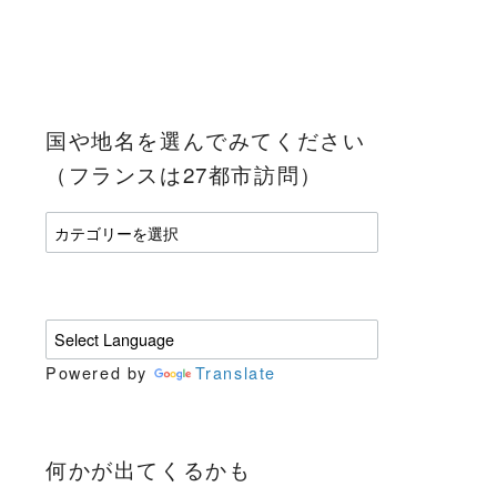
国や地名を選んでみてください
（フランスは27都市訪問）
国
や
地
名
を
選
Powered by
Translate
ん
で
み
て
何かが出てくるかも
く