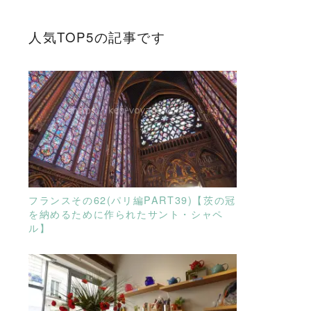
人気TOP5の記事です
READ MORE
フランスその62(パリ編PART39)【茨の冠
を納めるために作られたサント・シャペ
ル】