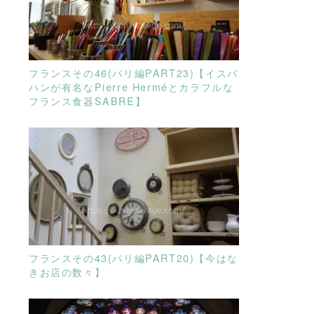
READ MORE
フランスその46(パリ編PART23)【イスパ
ハンが有名なPierre Herméとカラフルな
フランス食器SABRE】
READ MORE
フランスその43(パリ編PART20)【今はな
きお店の数々】