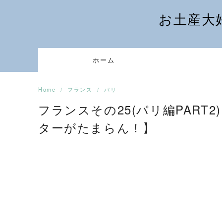
Skip
お土産大
to
content
ホーム
Home
フランス
パリ
フランスその25(パリ編PART
ターがたまらん！】