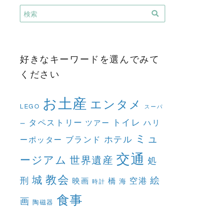
だ
さ
い
（フ
ラ
好きなキーワードを選んでみて
ン
ください
ス
は
お土産
エンタメ
27
LEGO
スーパ
都
トイレ
タペストリー
ハリ
ツアー
ー
市
ミュ
訪
ホテル
ブランド
ーポッター
問）
交通
ージアム
世界遺産
処
教会
城
絵
刑
映画
橋
空港
海
時計
食事
画
陶磁器