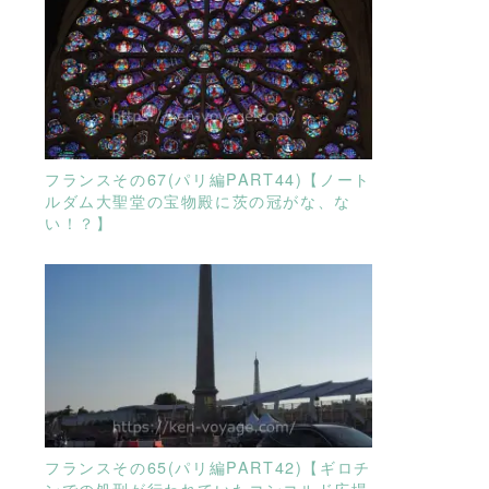
READ MORE
フランスその67(パリ編PART44)【ノート
ルダム大聖堂の宝物殿に茨の冠がな、な
い！？】
READ MORE
フランスその65(パリ編PART42)【ギロチ
ンでの処刑が行われていたコンコルド広場