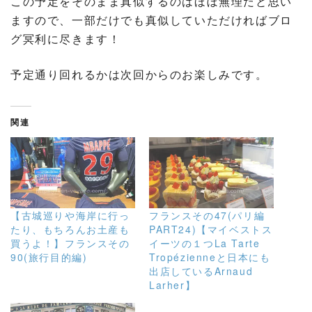
この予定をそのまま真似するのはほぼ無理だと思い
ますので、一部だけでも真似していただければブロ
グ冥利に尽きます！
予定通り回れるかは次回からのお楽しみです。
関連
【古城巡りや海岸に行っ
フランスその47(パリ編
たり、もちろんお土産も
PART24)【マイベストス
買うよ！】フランスその
イーツの１つLa Tarte
90(旅行目的編)
Tropézienneと日本にも
出店しているArnaud
Larher】