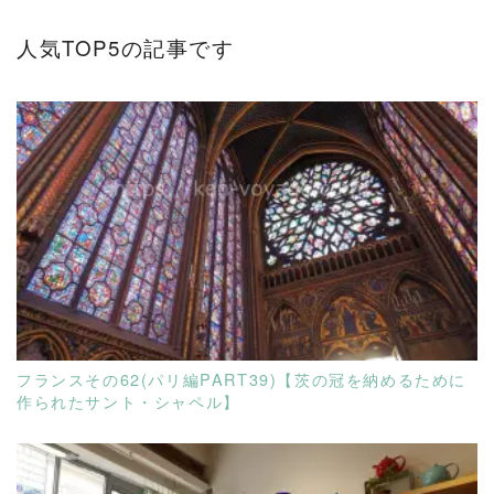
ス
は
人気TOP5の記事です
27
都
市
訪
問）
READ MORE
フランスその62(パリ編PART39)【茨の冠を納めるために
作られたサント・シャペル】