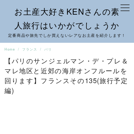
Skip
お土産大好きKENさんの素
to
content
人旅行はいかがでしょうか
定番商品や旅先でしか買えないレアなお土産を紹介します！
Home
フランス
パリ
【パリのサンジェルマン・デ・プレ＆
マレ地区と近郊の海岸オンフルールを
回ります】フランスその135(旅行予定
編)