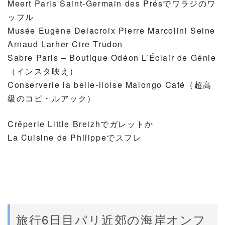
Meert Paris Saint-Germain des Présでワラジのワ
ッフル
Musée Eugène Delacroix Pierre Marcolini Seine
Arnaud Larher Cire Trudon
Sabre Paris – Boutique Odéon L’Éclair de Génie
（インスタ映え）
Conserverie la belle-iloise Malongo Café（超高
級のコピ・ルアック）
Crêperie Little Breizhでガレットか
La Cuisine de Philippeでスフレ
旅行6日目パリ近郊の海岸オンフ