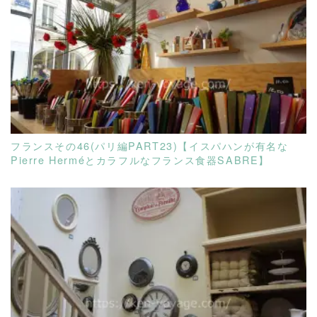
READ MORE
フランスその46(パリ編PART23)【イスパハンが有名な
Pierre Herméとカラフルなフランス食器SABRE】
READ MORE