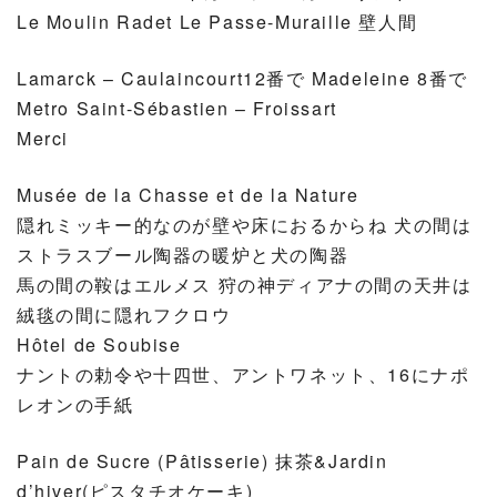
Le Moulin Radet Le Passe-Muraille 壁人間
Lamarck – Caulaincourt12番で Madeleine 8番で
Metro Saint-Sébastien – Froissart
Merci
Musée de la Chasse et de la Nature
隠れミッキー的なのが壁や床におるからね 犬の間は
ストラスブール陶器の暖炉と犬の陶器
馬の間の鞍はエルメス 狩の神ディアナの間の天井は
絨毯の間に隠れフクロウ
Hôtel de Soubise
ナントの勅令や十四世、アントワネット、16にナポ
レオンの手紙
Pain de Sucre (Pâtisserie) 抹茶&Jardin
d’hiver(ピスタチオケーキ)