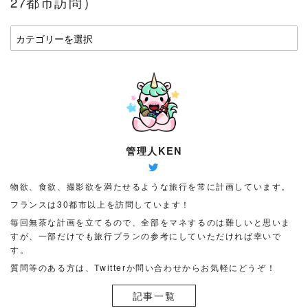
27都市訪問）
国
や
地
名
を
選
ん
で
管理人KEN
み
て
物欲、食欲、撮影欲を満たせるような旅行を常に計画しています。
く
フランスは30都市以上を訪問しています！
だ
毎回無茶な計画を立てるので、全部をマネするのは難しいと思いま
さ
すが、一部だけでも旅行プランの参考にしていただければ幸いで
い
す。
（フ
質問等のある方は、Twitterか問い合わせからお気軽にどうぞ！
ラ
記事一覧
ン