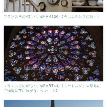
フランスその43(パリ編PART20)【今はなきお店の数々】
READ MORE
フランスその67(パリ編PART44)【ノートルダム大聖堂の
宝物殿に茨の冠がな、ない！？】