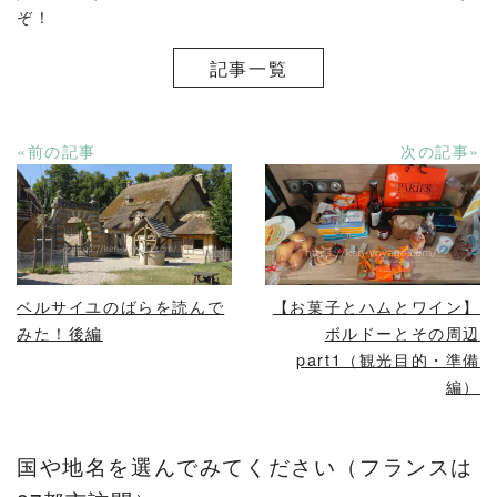
ぞ！
記事一覧
«前の記事
次の記事»
READ MORE
READ MORE
ベルサイユのばらを読んで
【お菓子とハムとワイン】
みた！後編
ボルドーとその周辺
part1（観光目的・準備
編）
国や地名を選んでみてください（フランスは