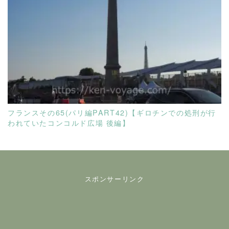
READ MORE
フランスその65(パリ編PART42)【ギロチンでの処刑が行
われていたコンコルド広場 後編】
スポンサーリンク